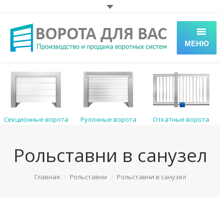
МЕНЮ
Каталог
Рольставни
Услуги
Секционные ворота
Рулонные ворота
Откатные ворота
Фото
Рольставни в санузел
Контакты
You are here:
Главная
Рольставни
Рольставни в санузел